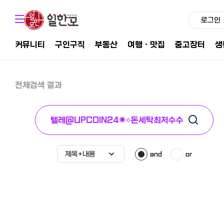
로그인
커뮤니티
구인구직
부동산
여행ㆍ맛집
중고장터
생
전체검색 결과
and
or