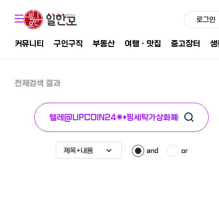
로그인
커뮤니티
구인구직
부동산
여행ㆍ맛집
중고장터
생
전체검색 결과
and
or