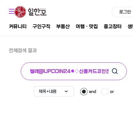
로그인
커뮤니티
구인구직
부동산
여행ㆍ맛집
중고장터
생
전체검색 결과
and
or