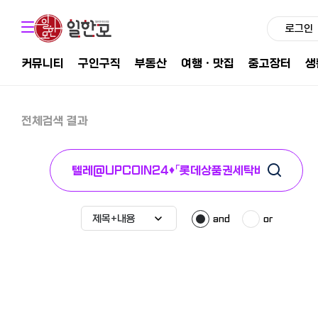
로그인
커뮤니티
구인구직
부동산
여행ㆍ맛집
중고장터
생
전체검색 결과
and
or