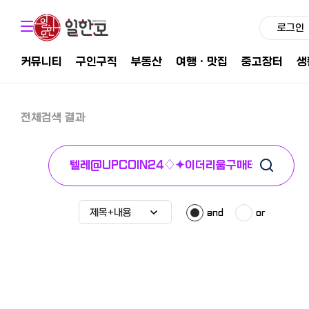
로그인
커뮤니티
구인구직
부동산
여행ㆍ맛집
중고장터
생
전체검색 결과
and
or