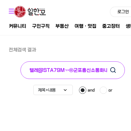
로그인
커뮤니티
구인구직
부동산
여행ㆍ맛집
중고장터
생
전체검색 결과
and
or