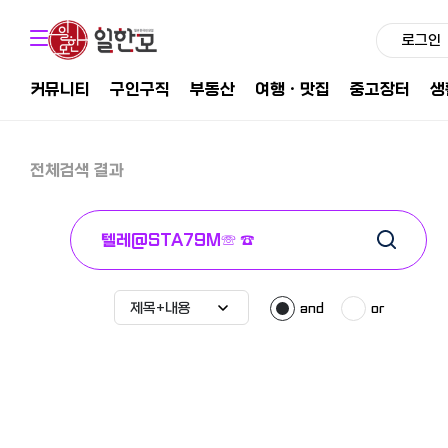
로그인
커뮤니티
구인구직
부동산
여행ㆍ맛집
중고장터
생
전체검색 결과
and
or