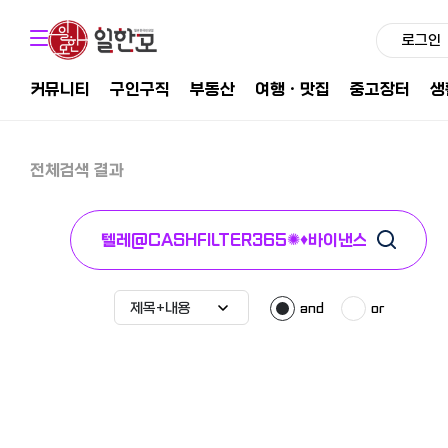
로그인
커뮤니티
구인구직
부동산
여행ㆍ맛집
중고장터
생
전체검색 결과
and
or