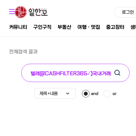
로그인
커뮤니티
구인구직
부동산
여행ㆍ맛집
중고장터
생
전체검색 결과
and
or