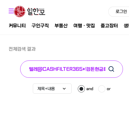
로그인
커뮤니티
구인구직
부동산
여행ㆍ맛집
중고장터
생
전체검색 결과
and
or