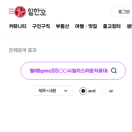
로그인
커뮤니티
구인구직
부동산
여행ㆍ맛집
중고장터
생
전체검색 결과
and
or